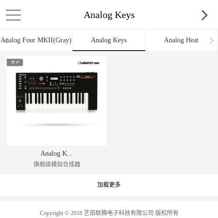
Analog Keys
Analog Four MKII(Gray)
Analog Keys
Analog Heat
Analog K...
旗舰级模拟合成器
加载更多
Copyright © 2018 艺佰联腾电子科技有限公司 版权所有