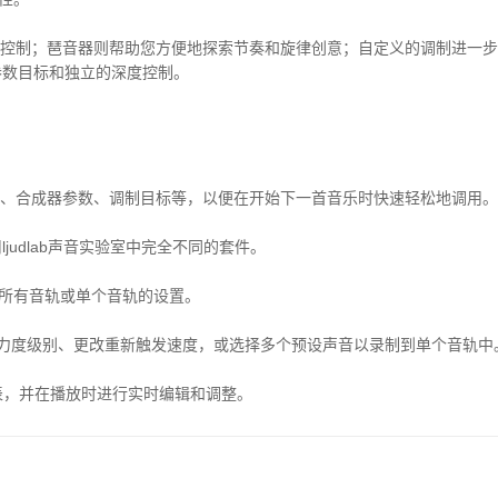
性。
控制；琶音器则帮助您方便地探索节奏和旋律创意；自定义的调制进一
参数目标和独立的深度控制。
、合成器参数、调制目标等，以便在开始下一首音乐时快速轻松地调用。
用
ljudlab
声音实验室中完全不同的套件。
所有音轨或单个音轨的设置。
力度级别、更改重新触发速度，或选择多个预设声音以录制到单个音轨中
表，并在播放时进行实时编辑和调整。