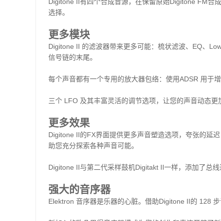
Digitone II
有四个合成音源，在保留原始
Digitone FM
合
选择。
更多模块
Digitone II
的滤波器带来更多可能：梳状滤波、
EQ
、
Low
信号链的末尾。
每个声音都有一个专用的放大器包络：使用
ADSR
用于增
三个
LFO
及其丰富灵活的调节选项，让您的声音动态更
更多效果
Digitone II
的
FX
界面提供更多声音塑造选项，夸张的延迟
助您充分探索各种声音可能。
Digitone II
与第二代采样鼓机
Digitakt II
一样，添加了总线
强大的音序器
Elektron
音序器是乐器的心脏。借助
Digitone II
的
128
步