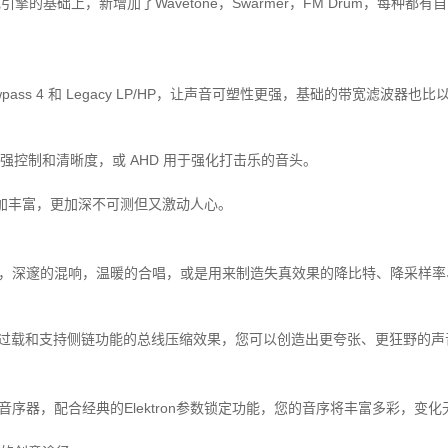
成引擎的基础上，新增加了
Wavetone
，
Swarmer
，
FM Drum
，每种都有自
pass 4
和
Legacy LP/HP
，让声音可塑性更强，基础的带宽滤波器也比
强控制和清晰度，或
AHD
用于强化打击乐的音头。
加丰富，更加深不可测但又激动人心。
，深邃的混响，温暖的合唱，或是用来制造失真效果的降比特、降采样率
过载和支持侧链功能的总线压缩效果，您可以创造出更夸张、更狂野的声
音序器，配合经典的
Elektron
参数锁定功能，您的音序将丰富多彩，变化