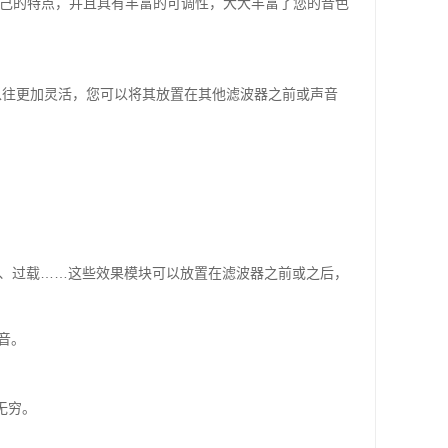
己的特点，并且具有丰富的可调性，大大丰富了您的音色
以往更加灵活，您可以将其放置在其他滤波器之前或声音
、过载……这些效果模块可以放置在滤波器之前或之后，
音。
无穷。