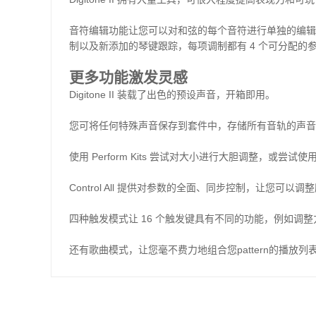
Digitone II
拥有大量工具，可很大程度提高表现力和可玩
音符编辑功能让您可以对和弦的每个音符进行单独的编辑
制以及新添加的琴键跟踪，每项调制都有
4
个可分配的
更多功能激发灵感
Digitone II
装载了出色的预设声音，开箱即用。
您可将任何特殊声音保存到套件中，存储所有音轨的声音
使用
Perform Kits
尝试对大小进行大胆调整，或尝试使
Control All
提供对参数的全面、同步控制，让您可以调整
四种触发模式让
16
个触发键具有不同的功能，例如调整
还有歌曲模式，让您毫不费力地组合您
pattern
的播放列