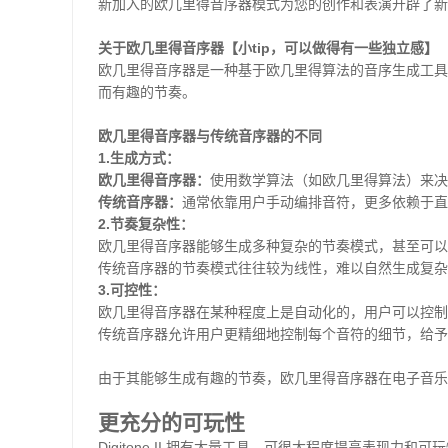
新加入的欧几里得音序器模式为您的创作和表演开辟了新
关于欧几里得音序器【小
tip
，可以做得有一些独立感】
欧几里得音序器是一种基于欧几里得算法的音序生成工具
而有趣的节奏。
欧几里得音序器与传统音序器的不同
1.
生成方式：
欧几里得音序器：
使用数学算法（如欧几里得算法）来决
传统音序器：
通常依靠用户手动编排音符，更多依赖于直
2.
节奏复杂性：
欧几里得音序器能够生成多种复杂的节奏模式，甚至可以
传统音序器的节奏模式往往较为线性，难以自然生成复杂
3.
可控性：
欧几里得音序器在某种程度上是自动化的，用户可以控制
传统音序器允许用户更精细地控制每个音符的细节，给予
由于其能够生成有趣的节奏，欧几里得音序器在电子音乐
更充分的可玩性