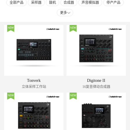
全部产品
采样器
鼓机
合成器
声音模拟器
停产产品
更多
配件
Tonverk
Digitone II
立体采样工作站
16复音律动合成器